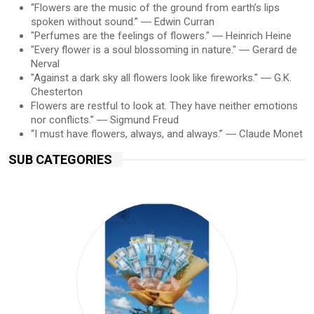
“Flowers are the music of the ground from earth’s lips
spoken without sound.” ― Edwin Curran
"Perfumes are the feelings of flowers." ― Heinrich Heine
"Every flower is a soul blossoming in nature." ― Gerard de
Nerval
"Against a dark sky all flowers look like fireworks." ― G.K.
Chesterton
Flowers are restful to look at. They have neither emotions
nor conflicts.” ― Sigmund Freud
“I must have flowers, always, and always.” ― Claude Monet
SUB CATEGORIES