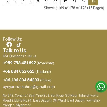
|<
<
7
8
9
10
11
12
13
14
15
Showing 169 to 178 of 178 (15 Pages)
Follow Us:
Talk to Us
Got Questions? Call us
+959 798 481692
(Myanmar)
+66 634 063 655
(Thailand)
+86 186 804 54293
(China)
ayeyarmarkshop@gmail.com
No.543, Coner of Sein Yine St & Yar Kyaw St (Near Tabinshwehti
Road & BEHS No.(4) East Dagon), (9) Ward, East Dagon Township,
Yangon, Myanmar