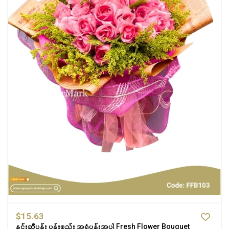
$15.63
နှင်းဆီပန်း ပန်းစည်း အရံပန်းအပါ Fresh Flower Bouquet