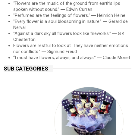
“Flowers are the music of the ground from earth’s lips
spoken without sound.” ― Edwin Curran
"Perfumes are the feelings of flowers." ― Heinrich Heine
"Every flower is a soul blossoming in nature." ― Gerard de
Nerval
"Against a dark sky all flowers look like fireworks." ― G.K.
Chesterton
Flowers are restful to look at. They have neither emotions
nor conflicts.” ― Sigmund Freud
“I must have flowers, always, and always.” ― Claude Monet
SUB CATEGORIES