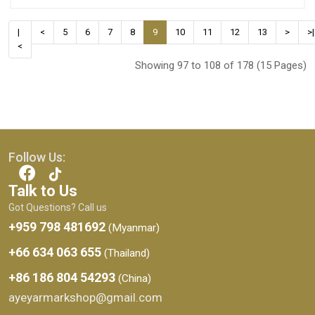
|
<
5
6
7
8
9
10
11
12
13
>
>|
<
Showing 97 to 108 of 178 (15 Pages)
Follow Us:
Talk to Us
Got Questions? Call us
+959 798 481692
(Myanmar)
+66 634 063 655
(Thailand)
+86 186 804 54293
(China)
ayeyarmarkshop@gmail.com