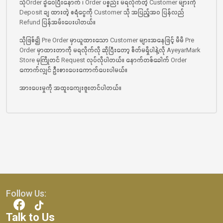
သိုOrder ခွဲဝေပြီးနောက် ၊ Order ပစ္စည်း မရလိုက်တဲ့ Customer များကို
Deposit ချ ထားတဲ့ စရံငွေကို Customer သို အပြည့်အ၀ ပြန်လည်
Refund ‌ပြန်အမ်းပေးပါတယ်။
သိုဖြစ်၍ Pre Order မှာယူထားသော Customer များအနေဖြင့် မိမိ Pre
Order မှာထားတာကို မရလိုက်လို ဆိုပြီးတော့ စိတ်မရှိပါနဲ့လို AyeyarMark
Store မှကြိုတင် Request လုပ်လိုပါတယ်။ နောက်တစ်ခေါက် Order
ကောက်လျှင် ဦးစားပေးကောက်ပေးပါမယ်။
အား‌ပေးမှုကို အထူးကျေးဇူးတင်ပါတယ်။
Follow Us:
Talk to Us