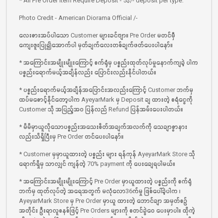
* All Pre Order Item Require Deposit - 5$/- deposit per type.
Photo Credit - American Diorama Official /-
လေးစားအပ်ပါသော Customer များခင်ဗျာ။ Pre Order မတင်မှီ
ကျေးဇူးပြု၍အောက်ပါ မှတ်ချက်လေးတစ်ချက်ဖတ်ပေးပါနော်။
* အကြောင်းအမျိုးမျိုးကြောင့် စက်ရုံမှ ပစ္စည်းထုတ်လုပ်မှုနောက်ကျခဲ့ ပါက
ပစ္စည်းရောက်မယ့်အချိန်လည်း ပြောင်းလည်းနိုင်ပါတယ်။
* ပစ္စည်းရောက်မယ့်အချိန်‌အပြောင်းအလည်းကြောင့် Customer ဘက်မှ
ထပ်မစောင့်နိုင်တော့ပါက AyeyarMark မှ Deposit ချ ထားတဲ့ စရံငွေကို
Customer သို အပြည့်အ၀ ပြန်လည် Refund ‌ပြန်အမ်းပေးပါတယ်။
* မိမိမှာယူလိုသောပစ္စည်းအသေးစိတ်အချက်အလက်ကို သေချာစွာနား
လည်းသိရှိပြီးမှ Pre Order တင်ပေးပါနော်။
* Customer မှမှာယူထားတဲ့ ပစ္စည်း များ ရန်ကုန် AyeyarMark Store သို
ရောက်ရှိမှ သာလျှင် ကျန်တဲ့ 70% payment ကို ပေးချေရပါမယ်။
* အကြောင်းအမျိုးမျိုးကြောင့် Pre Order မှာယူထားတဲ့ ပစ္စည်းကို စက်ရုံ
ဘက်မှ ထုတ်လုပ်တဲ့ အရေအတွက် မလုံလော36က်မှု ဖြစ်ပေါ်ခဲ့ပါက ၊
AyeyarMark Store မှ Pre Order မှာယူ ထားတဲ့ ဘောင်ချာ အမှတ်စဉ်
အတိုင်း ဦးရာလူစနစ်ဖြင့် Pre Orders များကို စတင်ခွဲဝေ ပေးမှာပါ။ ထိုကဲ့