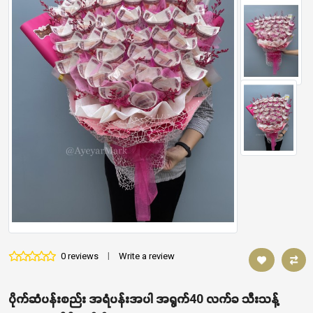
0 reviews
|
Write a review
ပိုက်ဆံပန်းစည်း အရံပန်းအပါ အရွက်40 လက်ခ သီးသန့်