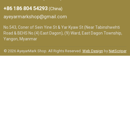
+86 186 804 54293
(China)
ayeyarmarkshop@gmail.com
No.543, Coner of Sein Yine St & Yar Kyaw St (Near Tabinshwehti
Road & BEHS No.(4) East Dagon), (9) Ward, East Dagon Township,
Yangon, Myanmar
© 2026 AyeyarMark Shop. All Rights Reserved.
Web Design
by
NetScriper